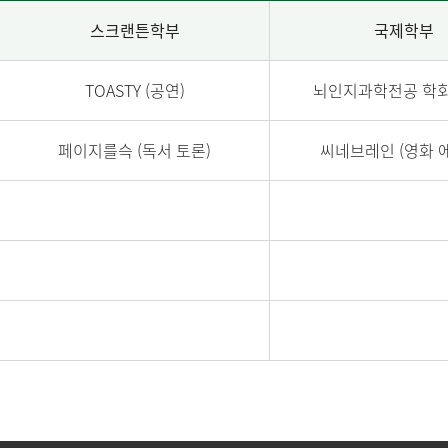
스크랜튼학부
국제학부
TOASTY (공연)
뇌인지과학전공 학회 
페이지를슥 (독서 토론)
씨네브레인 (영화 