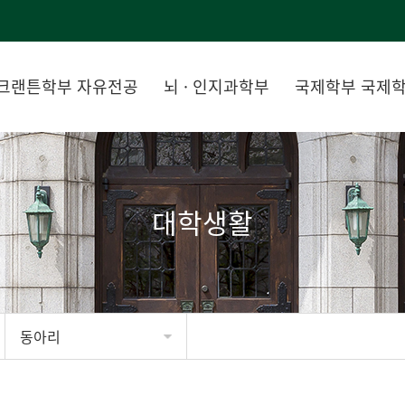
크랜튼학부 자유전공
뇌 · 인지과학부
국제학부 국제
대학생활
동아리